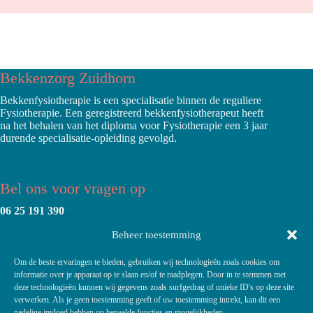
Bekkenzorg Zuidhorn
Bekkenfysiotherapie is een specialisatie binnen de reguliere
Fysiotherapie. Een geregistreerd bekkenfysiotherapeut heeft
na het behalen van het diploma voor Fysiotherapie een 3 jaar
durende specialisatie-opleiding gevolgd.
Bel ons voor vragen op
06 25 191 390
Beheer toestemming
Stuur ons een bericht naar
info@bekkenzorgzuidhorn.nl
Om de beste ervaringen te bieden, gebruiken wij technologieën zoals cookies om
informatie over je apparaat op te slaan en/of te raadplegen. Door in te stemmen met
deze technologieën kunnen wij gegevens zoals surfgedrag of unieke ID's op deze site
verwerken. Als je geen toestemming geeft of uw toestemming intrekt, kan dit een
Onze locaties
nadelige invloed hebben op bepaalde functies en mogelijkheden.