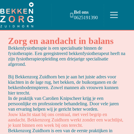
Bel ons
0625191390
Zorg en aandacht in balans
Bekkenfysiotherapie is een specialisatie binnen de
fysiotherapie. Een geregistreerd bekkenfysiotherapeut heeft na
zijn fysiotherapieopleiding een driejarige specialisatie
afgerond.
Bij Bekkenzorg Zuidhorn ben je aan het juiste adres voor
klachten in de lage rug, het bekken, de buikorganen en de
bekkenbodemspieren. Zowel mannen als vrouwen kunnen
hier terecht.
In de praktijk van Carolien Knipscheer krijg je een
persoonlijke en professionele behandeling. Door vele jaren
van ervaring helpen wij je gericht beter worden.
Jouw klacht staat bij ons centraal, met veel begrip en
aandacht. Bekkenzorg Zuidhorn werkt zonder een wachtlijst,
je kunt binnen een week bij ons terecht.
Bekkenzorg Zuidhorn is een van de eerste praktijken in