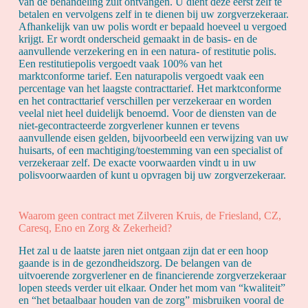
van de behandeling zult ontvangen. U dient deze eerst zelf te
betalen en vervolgens zelf in te dienen bij uw zorgverzekeraar.
Afhankelijk van uw polis wordt er bepaald hoeveel u vergoed
krijgt. Er wordt onderscheid gemaakt in de basis- en de
aanvullende verzekering en in een natura- of restitutie polis.
Een restitutiepolis vergoedt vaak 100% van het
marktconforme tarief. Een naturapolis vergoedt vaak een
percentage van het laagste contracttarief. Het marktconforme
en het contracttarief verschillen per verzekeraar en worden
veelal niet heel duidelijk benoemd. Voor de diensten van de
niet-gecontracteerde zorgverlener kunnen er tevens
aanvullende eisen gelden, bijvoorbeeld een verwijzing van uw
huisarts, of een machtiging/toestemming van een specialist of
verzekeraar zelf. De exacte voorwaarden vindt u in uw
polisvoorwaarden of kunt u opvragen bij uw zorgverzekeraar.
Waarom geen contract met Zilveren Kruis, de Friesland, CZ,
Caresq, Eno en Zorg & Zekerheid?
Het zal u de laatste jaren niet ontgaan zijn dat er een hoop
gaande is in de gezondheidszorg. De belangen van de
uitvoerende zorgverlener en de financierende zorgverzekeraar
lopen steeds verder uit elkaar. Onder het mom van “kwaliteit”
en “het betaalbaar houden van de zorg” misbruiken vooral de