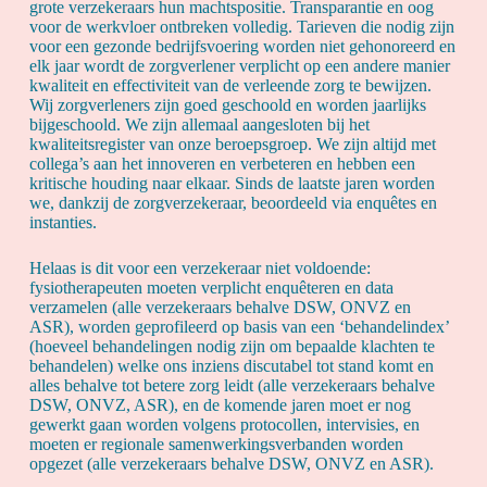
grote verzekeraars hun machtspositie. Transparantie en oog
voor de werkvloer ontbreken volledig. Tarieven die nodig zijn
voor een gezonde bedrijfsvoering worden niet gehonoreerd en
elk jaar wordt de zorgverlener verplicht op een andere manier
kwaliteit en effectiviteit van de verleende zorg te bewijzen.
Wij zorgverleners zijn goed geschoold en worden jaarlijks
bijgeschoold. We zijn allemaal aangesloten bij het
kwaliteitsregister van onze beroepsgroep. We zijn altijd met
collega’s aan het innoveren en verbeteren en hebben een
kritische houding naar elkaar. Sinds de laatste jaren worden
we, dankzij de zorgverzekeraar, beoordeeld via enquêtes en
instanties.
Helaas is dit voor een verzekeraar niet voldoende:
fysiotherapeuten moeten verplicht enquêteren en data
verzamelen (alle verzekeraars behalve DSW, ONVZ en
ASR), worden geprofileerd op basis van een ‘behandelindex’
(hoeveel behandelingen nodig zijn om bepaalde klachten te
behandelen) welke ons inziens discutabel tot stand komt en
alles behalve tot betere zorg leidt (alle verzekeraars behalve
DSW, ONVZ, ASR), en de komende jaren moet er nog
gewerkt gaan worden volgens protocollen, intervisies, en
moeten er regionale samenwerkingsverbanden worden
opgezet (alle verzekeraars behalve DSW, ONVZ en ASR).