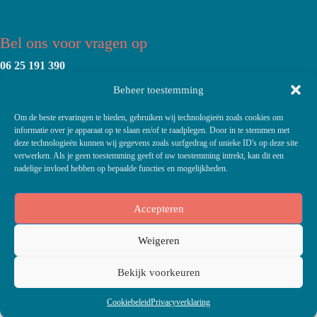
Bel ons voor vragen op
06 25 191 390
Beheer toestemming
Stuur ons een bericht naar
info@bekkenzorgzuidhorn.nl
Om de beste ervaringen te bieden, gebruiken wij technologieën zoals cookies om
informatie over je apparaat op te slaan en/of te raadplegen. Door in te stemmen met
deze technologieën kunnen wij gegevens zoals surfgedrag of unieke ID's op deze site
verwerken. Als je geen toestemming geeft of uw toestemming intrekt, kan dit een
Onze locaties
nadelige invloed hebben op bepaalde functies en mogelijkheden.
Bekkenzorg Zuidhorn
Hanckemalaan 1b
Accepteren
9801 HJ Zuidhorn
Weigeren
Dependance Reitdiep
Wadwerd 1 c
(2e verdieping van gezondheidscentrum)
Bekijk voorkeuren
9746 DC Groningen
Copyright © 2026 - Bekkenzorg Zuidhorn -
Privacy Policy
Cookiebeleid
Privacyverklaring