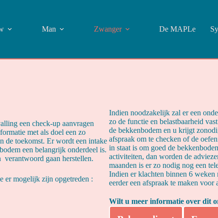
w
Man
Zwanger
De MAPLe
Sy
Indien noodzakelijk zal er een o
zo de functie en belastbaarheid vas
alling een check-up aanvragen
de bekkenbodem en u krijgt zonodig
nformatie met als doel een zo
afspraak om te checken of de oefen
in de toekomst. Er wordt een intake
in staat is om goed de bekkenbodem
odem een belangrijk onderdeel is.
activiteiten, dan worden de advieze
n verantwoord gaan herstellen.
maanden is er zo nodig nog een tele
Indien er klachten binnen 6 weken na
e er mogelijk zijn opgetreden :
eerder een afspraak te maken voor 
Wilt u meer informatie over dit