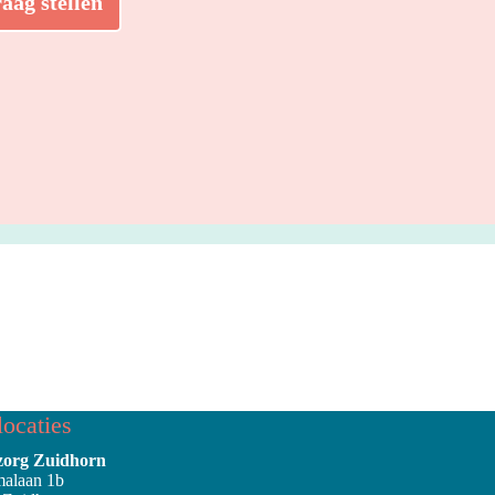
aag stellen
ocaties
org Zuidhorn
alaan 1b