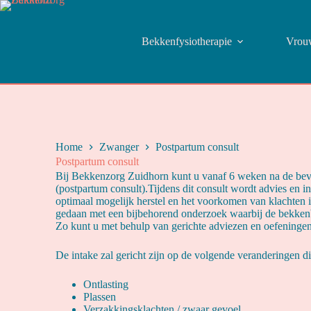
Bekkenfysiotherapie
Vrou
Home
Zwanger
Postpartum consult
Postpartum consult
Bij Bekkenzorg Zuidhorn kunt u vanaf 6 weken na de bev
(postpartum consult).Tijdens dit consult wordt advies en i
optimaal mogelijk herstel en het voorkomen van klachten 
gedaan met een bijbehorend onderzoek waarbij de bekkenb
Zo kunt u met behulp van gerichte adviezen en oefeninge
De intake zal gericht zijn op de volgende veranderingen di
Ontlasting
Plassen
Verzakkingsklachten / zwaar gevoel