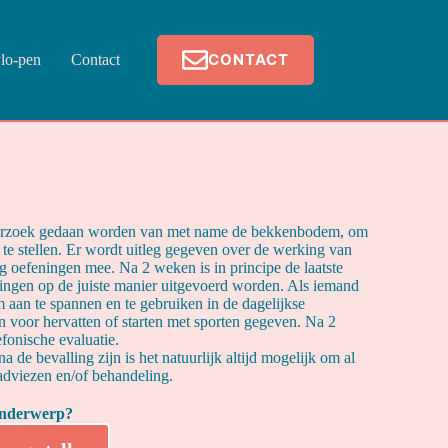
CONTACT
lo-pen
Contact
nderzoek gedaan worden van met name de bekkenbodem, om
t te stellen. Er wordt uitleg gegeven over de werking van
 oefeningen mee. Na 2 weken is in principe de laatste
ingen op de juiste manier uitgevoerd worden. Als iemand
 aan te spannen en te gebruiken in de dagelijkse
n voor hervatten of starten met sporten gegeven. Na 2
fonische evaluatie.
 de bevalling zijn is het natuurlijk altijd mogelijk om al
adviezen en/of behandeling.
 onderwerp?