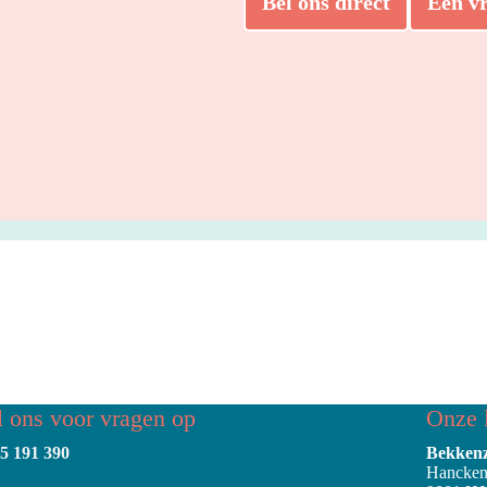
Bel ons direct
Een vr
l ons voor vragen op
Onze l
25 191 390
Bekkenz
Hanckem